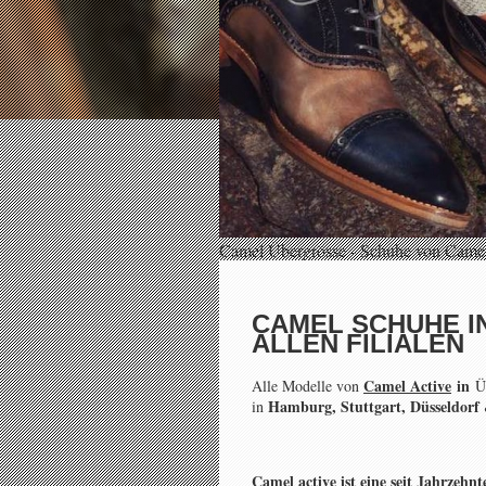
Camel Übergrösse - Schuhe von Camel
CAMEL SCHUHE I
ALLEN FILIALEN
Camel Active
in
Alle Modelle von
Üb
Hamburg, Stuttgart, Düsseldor
in
Camel active ist eine seit Jahrzeh