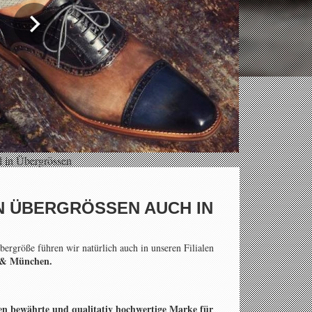
 in Übergrössen
N ÜBERGRÖSSEN AUCH IN
ergröße führen wir natürlich auch in unseren Filialen
f & München.
nten bewährte und qualitativ hochwertige Marke für