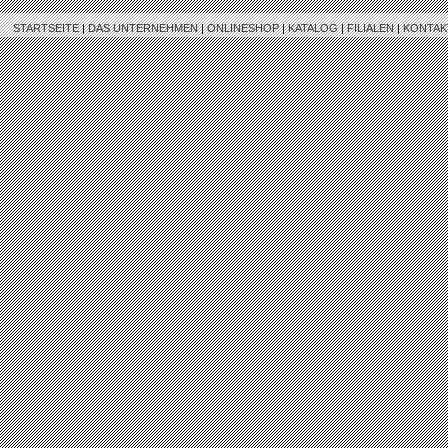
STARTSEITE
|
DAS UNTERNEHMEN
|
ONLINESHOP
|
KATALOG
|
FILIALEN
|
KONTAK