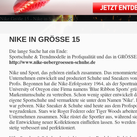
Nike Größe 15 - Nike in Schuhgröße 15
NIKE IN GRÖSSE 15
Die lange Suche hat ein Ende:
Sportschuhe & Trendmodelle in Profiqualität und das in GRÖSSE
http://www.nike-uebergroessen-schuhe.de
Nike und Sport, das gehören einfach zusammen. Das renommiert
Unternehmen entwickelt und produziert Schuhe und Sneakers von 
Profis. Begonnen hat die Nike-Erfolgsstory 1964, als der Sporttrai
University of Oregon eine Firma namens 'Blue Ribbon Sports' gr
Markenturnschuhe zu vertreiben. Schon wenig später entwickelt 
eigene Sportschuhe und vermarktete sie unter dem Namen 'Nike'.
war geboren. Nike Sneaker & Schuhe sind heute aus dem Profispo
wegzudenken. Stars wie Roger Federer oder Tiger Woods arbeite
Unternehmen zusammen. Nike rüstet die Sportler aus, während sie
die Entwicklung neuer Kollektionen einfließen lassen. So werden
stetig verbessert und perfektioniert.