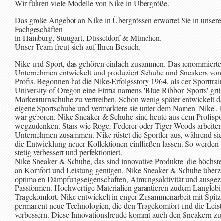
Wir führen viele Modelle von Nike in Übergröße.
Das große Angebot an Nike in Übergrössen erwartet Sie in unser
Fachgeschäften
in Hamburg, Stuttgart, Düsseldorf & München.
Unser Team freut sich auf Ihren Besuch.
Nike und Sport, das gehören einfach zusammen. Das renommiert
Unternehmen entwickelt und produziert Schuhe und Sneakers von 
Profis. Begonnen hat die Nike-Erfolgsstory 1964, als der Sporttrai
University of Oregon eine Firma namens 'Blue Ribbon Sports' gr
Markenturnschuhe zu vertreiben. Schon wenig später entwickelt 
eigene Sportschuhe und vermarktete sie unter dem Namen 'Nike'.
war geboren. Nike Sneaker & Schuhe sind heute aus dem Profispo
wegzudenken. Stars wie Roger Federer oder Tiger Woods arbeite
Unternehmen zusammen. Nike rüstet die Sportler aus, während sie
die Entwicklung neuer Kollektionen einfließen lassen. So werden
stetig verbessert und perfektioniert.
Nike Sneaker & Schuhe, das sind innovative Produkte, die höchs
an Komfort und Leistung genügen. Nike Sneaker & Schuhe überz
optimalen Dämpfungseigenschaften, Atmungsaktivität und ausgez
Passformen. Hochwertige Materialien garantieren zudem Langlebi
Tragekomfort. Nike entwickelt in enger Zusammenarbeit mit Spitz
permanent neue Technologien, die den Tragekomfort und die Leis
verbessern. Diese Innovationsfreude kommt auch den Sneakern zu