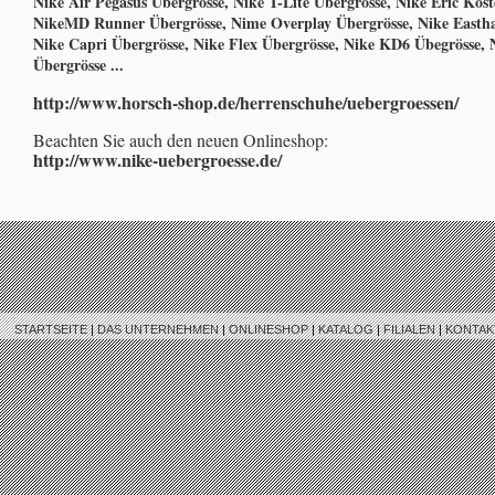
Nike Air Pegasus Übergrösse, Nike T-Lite Übergrösse, Nike Eric Kos
NikeMD Runner Übergrösse, Nime Overplay Übergrösse, Nike Easth
Nike Capri Übergrösse, Nike Flex Übergrösse, Nike KD6 Übegrösse, 
Übergrösse ...
http://www.horsch-shop.de/herrenschuhe/uebergroessen/
Beachten Sie auch den neuen Onlineshop:
http://www.nike-uebergroesse.de/
STARTSEITE
|
DAS UNTERNEHMEN
|
ONLINESHOP
|
KATALOG
|
FILIALEN
|
KONTAK