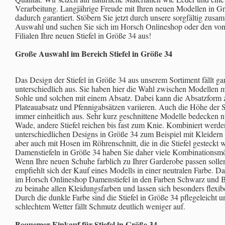
Verarbeitung. Langjährige Freude mit Ihren neuen Modellen in Gr
dadurch garantiert. Stöbern Sie jetzt durch unsere sorgfältig zusa
Auswahl und suchen Sie sich im Horsch Onlineshop oder den von
Filialen Ihre neuen Stiefel in Größe 34 aus!
Große Auswahl im Bereich Stiefel in Größe 34
Das Design der Stiefel in Größe 34 aus unserem Sortiment fällt ga
unterschiedlich aus. Sie haben hier die Wahl zwischen Modellen mi
Sohle und solchen mit einem Absatz. Dabei kann die Absatzform
Plateauabsatz und Pfennigabsätzen variieren. Auch die Höhe der S
immer einheitlich aus. Sehr kurz geschnittene Modelle bedecken nu
Wade, andere Stiefel reichen bis fast zum Knie. Kombiniert werde
unterschiedlichen Designs in Größe 34 zum Beispiel mit Kleider
aber auch mit Hosen im Röhrenschnitt, die in die Stiefel gesteckt 
Damenstiefeln in Größe 34 haben Sie daher viele Kombinationsmö
Wenn Ihre neuen Schuhe farblich zu Ihrer Garderobe passen solle
empfiehlt sich der Kauf eines Modells in einer neutralen Farbe. Da
im Horsch Onlineshop Damenstiefel in den Farben Schwarz und B
zu beinahe allen Kleidungsfarben und lassen sich besonders flexib
Durch die dunkle Farbe sind die Stiefel in Größe 34 pflegeleicht u
schlechtem Wetter fällt Schmutz deutlich weniger auf.
Bequemer Einkauf für Stiefel in Größe 34