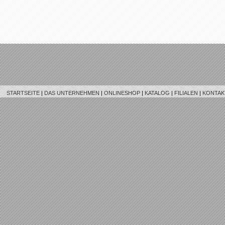
STARTSEITE
|
DAS UNTERNEHMEN
|
ONLINESHOP
|
KATALOG
|
FILIALEN
|
KONTAK